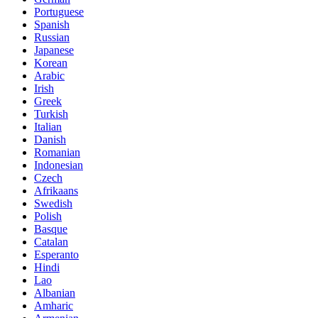
Portuguese
Spanish
Russian
Japanese
Korean
Arabic
Irish
Greek
Turkish
Italian
Danish
Romanian
Indonesian
Czech
Afrikaans
Swedish
Polish
Basque
Catalan
Esperanto
Hindi
Lao
Albanian
Amharic