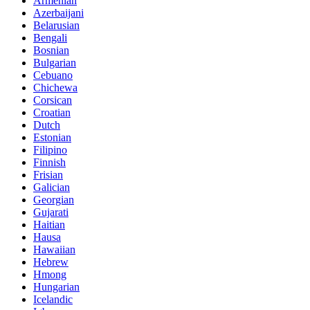
Armenian
Azerbaijani
Belarusian
Bengali
Bosnian
Bulgarian
Cebuano
Chichewa
Corsican
Croatian
Dutch
Estonian
Filipino
Finnish
Frisian
Galician
Georgian
Gujarati
Haitian
Hausa
Hawaiian
Hebrew
Hmong
Hungarian
Icelandic