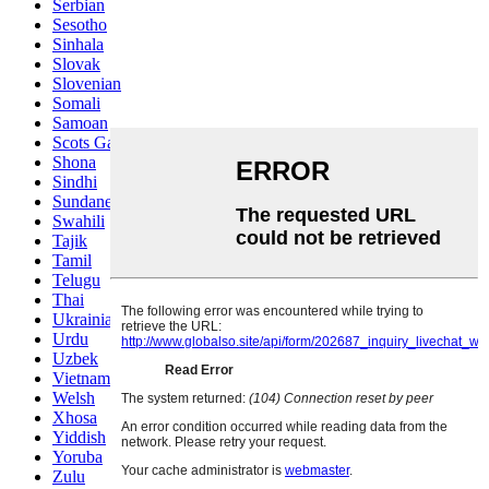
Serbian
Sesotho
Sinhala
Slovak
Slovenian
Somali
Samoan
Scots Gaelic
Shona
Sindhi
Sundanese
Swahili
Tajik
Tamil
Telugu
Thai
Ukrainian
Urdu
Uzbek
Vietnamese
Welsh
Xhosa
Yiddish
Yoruba
Zulu