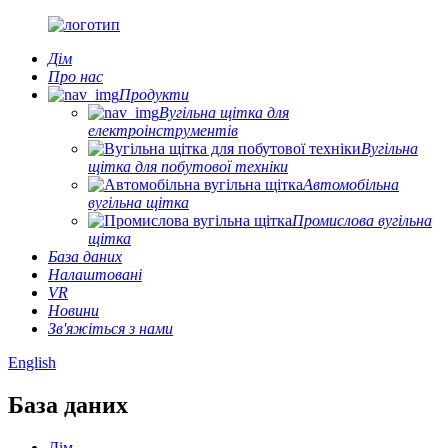
Дім
Про нас
Продукти
Вугільна щітка для
електроінструментів
Вугільна
щітка для побутової техніки
Автомобільна
вугільна щітка
Промислова вугільна
щітка
База даних
Налаштовані
VR
Новини
Зв'яжіться з нами
English
База даних
Дім